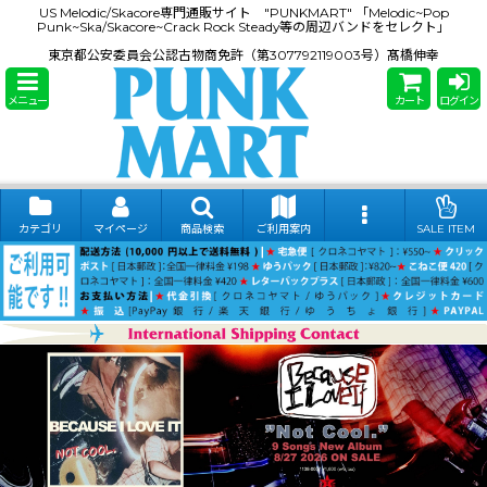
US Melodic/Skacore専門通販サイト "PUNKMART" 「Melodic~Pop
Punk~Ska/Skacore~Crack Rock Steady等の周辺バンドをセレクト」
東京都公安委員会公認古物商免許（第307792119003号）髙橋伸幸
メニュー
カート
ログイン
カテゴリ
マイページ
商品検索
ご利用案内
SALE ITEM