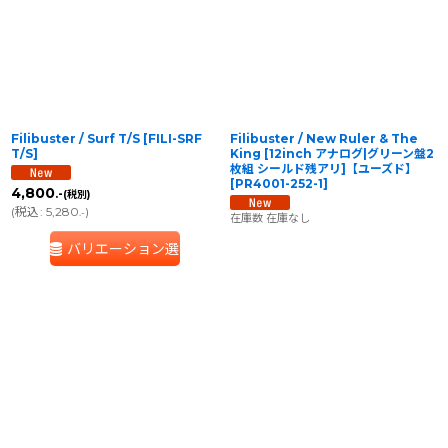
並び順
:
絞り込む
Filibuster / Surf T/S
[
FILI-SRF
Filibuster / New Ruler & The
T/S
]
King [12inch アナログ|グリーン盤2
枚組 シールド残アリ]【ユーズド】
[
PR4001-252-1
]
4,800
.-
(税別)
(
税込
:
5,280
)
.-
在庫数 在庫なし
バリエーション選択