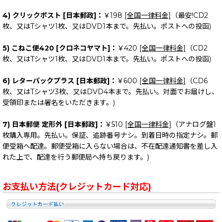
4) クリックポスト [日本郵政]：
￥198
[全国一律料金]
（最安!CD2
枚、又はTシャツ1枚、又はDVD1本まで。先払い。ポストへの投函)
5) こねこ便420 [クロネコヤマト]：
￥420
[全国一律料金]
（CD2
枚、又はTシャツ1枚、又はDVD1本まで。先払い。ポストへの投函)
6) レターパックプラス [日本郵政]：
￥600
[全国一律料金]
（CD6
枚、又はTシャツ3枚、又はDVD4本まで。先払い。対面でお届けし、
受領印または署名をいただきます。)
7) 日本郵便 定形外 [日本郵政]：
￥510
[全国一律料金]
（アナログ盤1
枚購入専用。先払い。保証、追跡番号ナシ。到着日時の指定ナシ。郵
便受箱へ配達。郵便受箱に入らない場合は、不在配達通知書を差し入
れた上で、配達を行う郵便局へ持ち戻ります。)
お支払い方法(クレジットカード対応)