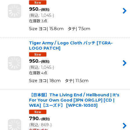
950
.-
(税別)
(
税込
:
1,045
)
.-
在庫数 3点
Size ヨコ| 15.8cm タテ| 7.5cm
Tiger Army / Logo Cloth パッチ
[
TGRA-
LOGO PATCH
]
950
.-
(税別)
(
税込
:
1,045
)
.-
在庫数 4点
Size ヨコ| 18cm タテ| 11.5cm
【日本盤】The Living End / Hellbound | It's
For Your Own Good [JPN ORG.LP] [CD |
WEA]【ユーズド】
[
WPCR-10503
]
790
.-
(税別)
(
税込
:
869
)
.-