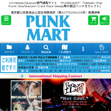
US Melodic/Skacore専門通販サイト "PUNKMART" 「Melodic~Pop
Punk~Ska/Skacore~Crack Rock Steady等の周辺バンドをセレクト」
東京都公安委員会公認古物商免許（第307792119003号）髙橋伸幸
メニュー
カート
ログイン
カテゴリ
マイページ
商品検索
ご利用案内
SALE ITEM