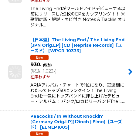
在庫わずか
The Living Endがワールドアイドデビューする以
前にリリースした2枚のEPをカップリング！！ ※
歌詞対訳・解説・オビ付き Notes & Tracklis オリ
ジナル…
【日本盤】The Living End / The Living End
[JPN Orig.LP] [CD | Reprise Records]【ユ
ーズド】
[
WPCR-10333
]
930
.-
(税別)
(
税込
:
1,023
)
.-
在庫わずか
ARIAアルバム・チャートで1位になり、63週間に
わたってトップ50にランクイン！The Living
Endを一気にトップバンドに押し上げたデビュ
ー・アルバム！ パンク/ロカビリーバンドThe L…
Peacocks / In Without Knockin'
[Germany Orig.LP][12inch | Elmo]【ユーズ
ド】
[
ELMLP1005
]