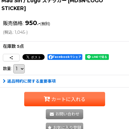
Mad Sin / Logo ステッカー
[
MDSN-LOGO
STICKER
]
950
販売価格
:
.-
(税別)
(
税込
:
1,045
)
.-
在庫数 5点
Facebookでシェア
数量
:
返品特約に関する重要事項
カートに入れる
お問い合わせ
お気に入り登録