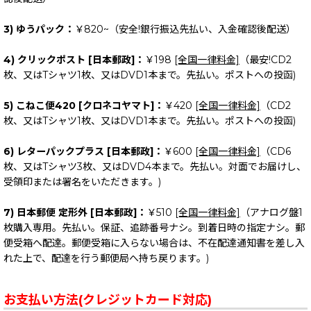
3) ゆうパック：
￥820~（安全!銀行振込先払い、入金確認後配送）
4) クリックポスト [日本郵政]：
￥198
[全国一律料金]
（最安!CD2
枚、又はTシャツ1枚、又はDVD1本まで。先払い。ポストへの投函)
5) こねこ便420 [クロネコヤマト]：
￥420
[全国一律料金]
（CD2
枚、又はTシャツ1枚、又はDVD1本まで。先払い。ポストへの投函)
6) レターパックプラス [日本郵政]：
￥600
[全国一律料金]
（CD6
枚、又はTシャツ3枚、又はDVD4本まで。先払い。対面でお届けし、
受領印または署名をいただきます。)
7) 日本郵便 定形外 [日本郵政]：
￥510
[全国一律料金]
（アナログ盤1
枚購入専用。先払い。保証、追跡番号ナシ。到着日時の指定ナシ。郵
便受箱へ配達。郵便受箱に入らない場合は、不在配達通知書を差し入
れた上で、配達を行う郵便局へ持ち戻ります。)
お支払い方法(クレジットカード対応)