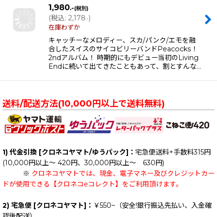
1,980
.-
(税別)
(
税込
:
2,178
)
.-
在庫わずか
キャッチーなメロディー、スカ/パンク/エモを融
合したスイスのサイコビリーバンドPeacocks！
2ndアルバム！ 時期的にもデビュー当初のLiving
Endに続いて出てきたこともあって、割とすんな…
送料/配送方法(10,000円以上で送料無料)
1) 代金引換 [クロネコヤマト/ゆうパック]：
宅急便送料+手数料315円
(10,000円以上～ 420円、30,000円以上～ 630円)
※
クロネコヤマトでは、現金、電子マネー及びクレジットカー
ドが使用できる【クロネコeコレクト】をご利用頂けます。
2) 宅急便 [クロネコヤマト]：
￥550~（安全!銀行振込先払い、入金確
認後配送）