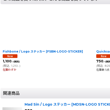
Fishbone / Logo ステッカー
[
FSBN-LOGO-STICKER
]
Quicks
1,100
750
.-
.-
(税別)
(税別
(
税込
:
1,210
)
(
税込
:
82
.-
在庫わずか
在庫数 5点
関連商品
Mad Sin / Logo ステッカー
[
MDSN-LOGO STICK