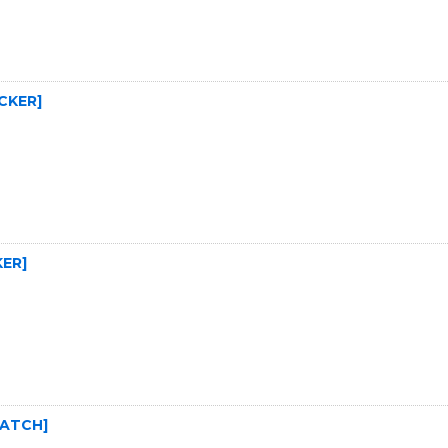
CKER
]
KER
]
PATCH
]