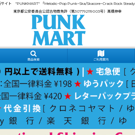
門通販サイト "PUNKMART" 「Melodic~Pop Punk~Ska/Skacore~Crack Rock
東京都公安委員会公認古物商免許（第307792119003号）髙橋伸幸
商品検索
ご利用案内