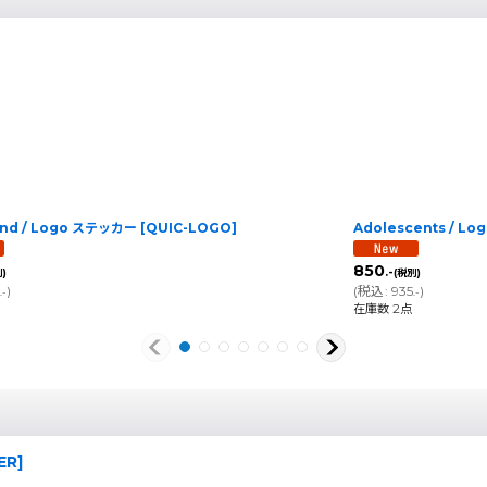
and / Logo ステッカー
[
QUIC-LOGO
]
Adolescents / L
850
.-
)
(税別)
5
)
(
税込
:
935
)
.-
.-
在庫数 2点
ER
]