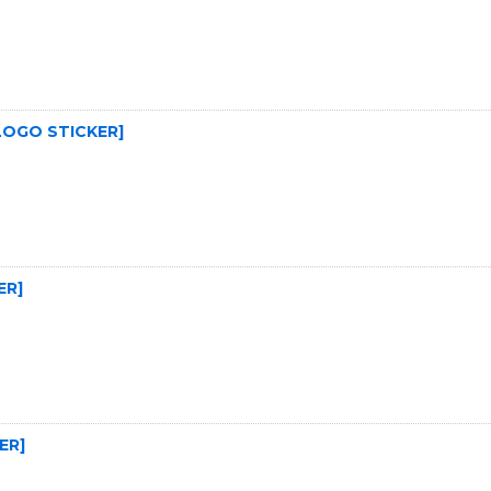
OGO STICKER
]
ER
]
ER
]