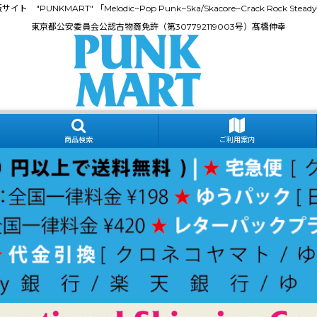
門通販サイト "PUNKMART" 「Melodic~Pop Punk~Ska/Skacore~Crack Rock
東京都公安委員会公認古物商免許（第307792119003号）髙橋伸幸
商品検索
ご利用案内