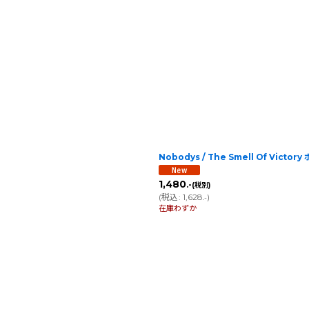
Nobodys / The Smell Of Victor
1,480
.-
(税別)
(
税込
:
1,628
)
.-
在庫わずか