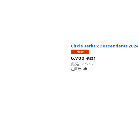
Circle Jerks x Descendents 
6,700
.-
(税別)
(
税込
:
7,370
)
.-
在庫数 3点