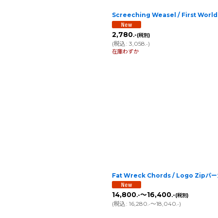
Screeching Weasel / First Wor
2,780
.-
(税別)
(
税込
:
3,058
)
.-
在庫わずか
Fat Wreck Chords / Logo Zipパ
14,800
～16,400
.-
.-
(税別)
(
税込
:
16,280
～18,040
)
.-
.-