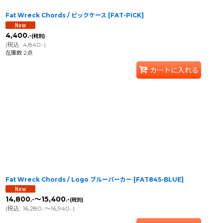
Fat Wreck Chords / ピックケース
[
FAT-PICK
]
4,400
.-
(税別)
(
税込
:
4,840
)
.-
在庫数 2点
カートに入れる
Fat Wreck Chords / Logo ブルーパーカー
[
FAT845-BLUE
]
14,800
～15,400
.-
.-
(税別)
(
税込
:
16,280
～16,940
)
.-
.-