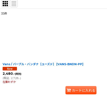
35
件
表示数
:
在庫あり
並び順
:
Vans / パープル・バンダナ【ユーズド】
[
VANS-BNDN-PP
]
2,480
.-
(税別)
(
税込
:
2,728
)
.-
在庫わずか
カートに入れる