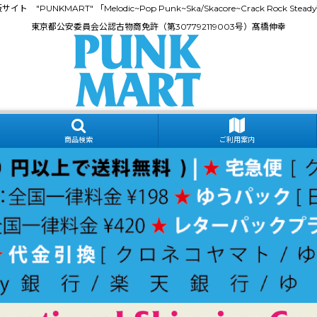
門通販サイト "PUNKMART" 「Melodic~Pop Punk~Ska/Skacore~Crack Rock
東京都公安委員会公認古物商免許（第307792119003号）髙橋伸幸
商品検索
ご利用案内