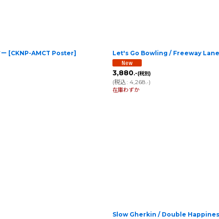
ター
[
CKNP-AMCT Poster
]
Let's Go Bowling / Freeway La
3,880
.-
(税別)
(
税込
:
4,268
)
.-
在庫わずか
Slow Gherkin / Double Happin