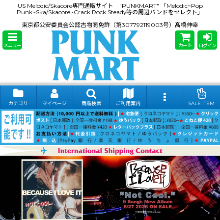
US Melodic/Skacore専門通販サイト "PUNKMART" 「Melodic~Pop
Punk~Ska/Skacore~Crack Rock Steady等の周辺バンドをセレクト」
東京都公安委員会公認古物商免許（第307792119003号）髙橋伸幸
メニュー
カート
ログイン
カテゴリ
マイページ
商品検索
ご利用案内
SALE ITEM