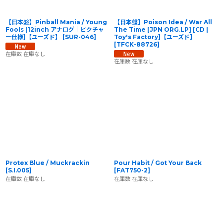
【日本盤】Pinball Mania / Young
【日本盤】Poison Idea / War All
Fools [12inch アナログ｜ピクチャ
The Time [JPN ORG.LP] [CD |
ー仕様]【ユーズド】
[
SUR-046
]
Toy's Factory]【ユーズド】
[
TFCK-88726
]
在庫数 在庫なし
在庫数 在庫なし
Protex Blue / Muckrackin
Pour Habit / Got Your Back
[
S.I.005
]
[
FAT750-2
]
在庫数 在庫なし
在庫数 在庫なし