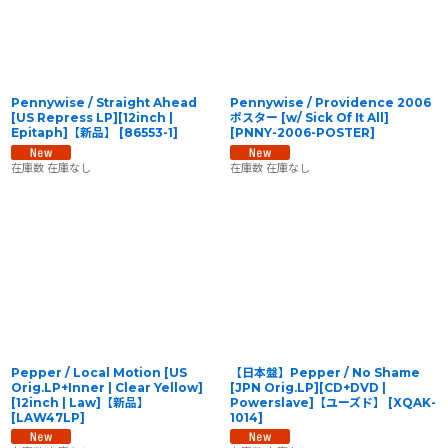
Pennywise / Straight Ahead
Pennywise / Providence 2006
[US Repress LP][12inch |
ポスター [w/ Sick Of It All]
Epitaph]【新品】
[
86553-1
]
[
PNNY-2006-POSTER
]
在庫数 在庫なし
在庫数 在庫なし
Pepper / Local Motion [US
【日本盤】Pepper / No Shame
Orig.LP+Inner | Clear Yellow]
[JPN Orig.LP][CD+DVD |
[12inch | Law]【新品】
Powerslave]【ユーズド】
[
XQAK-
[
LAW47LP
]
1014
]