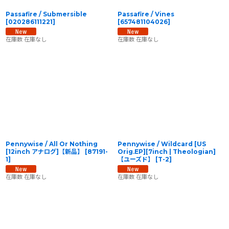
Passafire / Submersible
Passafire / Vines
[
020286111221
]
[
657481104026
]
在庫数 在庫なし
在庫数 在庫なし
Pennywise / All Or Nothing
Pennywise / Wildcard [US
[12inch アナログ]【新品】
[
87191-
Orig.EP][7inch | Theologian]
1
]
【ユーズド】
[
T-2
]
在庫数 在庫なし
在庫数 在庫なし