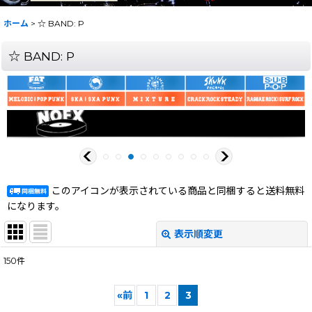
ホーム
>
☆ BAND: P
☆ BAND: P
このアイコンが表示されている商品と同梱すると送料無料
になります。
表示順変更
閉じる
150
件
サブカテゴリ
:
«
前
1
2
3