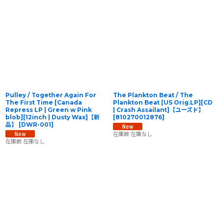
表示数
:
在庫あり
並び順
:
絞り込む
Pulley / Together Again For
The Plankton Beat / The
The First Time [Canada
Plankton Beat [US Orig.LP][CD
Repress LP | Green w Pink
| Crash Assailant]【ユーズド】
blob][12inch | Dusty Wax]【新
[
810270012876
]
品】
[
DWR-001
]
在庫数 在庫なし
在庫数 在庫なし