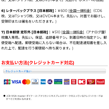
枚、又はTシャツ1枚、又はDVD1本まで。先払い。ポストへの投函)
6) レターパックプラス [日本郵政]：
￥600
[全国一律料金]
（CD6
枚、又はTシャツ3枚、又はDVD4本まで。先払い。対面でお届けし、
受領印または署名をいただきます。)
7) 日本郵便 定形外 [日本郵政]：
￥510
[全国一律料金]
（アナログ盤1
枚購入専用。先払い。保証、追跡番号ナシ。到着日時の指定ナシ。郵
便受箱へ配達。郵便受箱に入らない場合は、不在配達通知書を差し入
れた上で、配達を行う郵便局へ持ち戻ります。)
お支払い方法(クレジットカード対応)