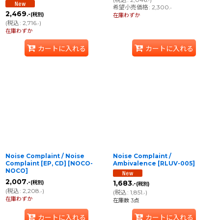
.-
希望小売価格
:
2,300
.-
2,469
.-
(税別)
在庫わずか
(
税込
:
2,716
)
.-
在庫わずか
カートに入れる
カートに入れる
Noise Complaint / Noise
Noise Complaint /
Complaint [EP, CD]
[
NOCO-
Ambivalence
[
RLUV-005
]
NOCO
]
2,007
.-
1,683
(税別)
.-
(税別)
(
税込
:
2,208
)
.-
(
税込
:
1,851
)
.-
在庫わずか
在庫数 3点
カートに入れる
カートに入れる