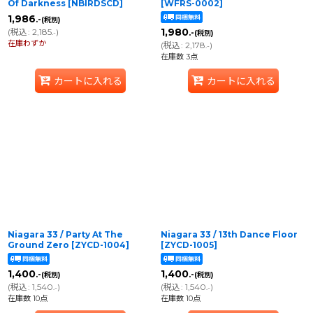
Of Darkness
[
NBIRDSCD
]
[
WFRS-0002
]
1,986
.-
(税別)
(
税込
:
2,185
)
1,980
.-
.-
(税別)
在庫わずか
(
税込
:
2,178
)
.-
在庫数 3点
カートに入れる
カートに入れる
Niagara 33 / Party At The
Niagara 33 / 13th Dance Floor
Ground Zero
[
ZYCD-1004
]
[
ZYCD-1005
]
1,400
1,400
.-
.-
(税別)
(税別)
(
税込
:
1,540
)
(
税込
:
1,540
)
.-
.-
在庫数 10点
在庫数 10点