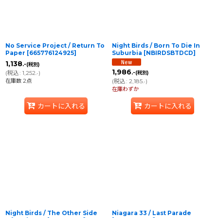
No Service Project / Return To
Night Birds / Born To Die In
Paper
[
665776124925
]
Suburbia
[
NBIRDSBTDCD
]
1,138
.-
(税別)
1,986
(
税込
:
1,252
)
.-
(税別)
.-
在庫数 2点
(
税込
:
2,185
)
.-
在庫わずか
カートに入れる
カートに入れる
Night Birds / The Other Side
Niagara 33 / Last Parade