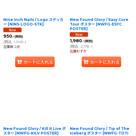
Nine Inch Nails / Logo ステッカ
New Found Glory / Easy Core
ー
[
NINS-LOGO-STK
]
Tour ポスター
[
NWFG-ESYC
POSTER
]
950
.-
(税別)
1,980
.-
(税別)
(
税込
:
1,045
)
.-
(
税込
:
2,178
)
在庫数 2点
.-
在庫わずか
カートに入れる
カートに入れる
New Found Glory / Kill It Live ポ
New Found Glory / Tip of The
スター
[
NWFG-KILV POSTER
]
Iceberg ポスター
[
NWFG-TOTI