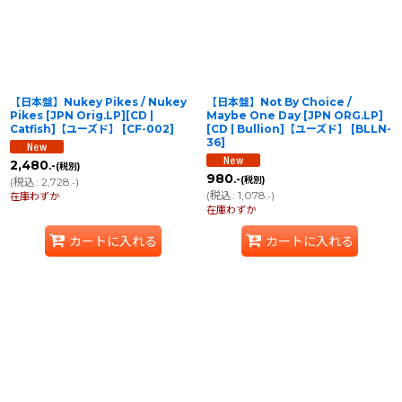
【日本盤】Nukey Pikes / Nukey
【日本盤】Not By Choice /
Pikes [JPN Orig.LP][CD |
Maybe One Day [JPN ORG.LP]
Catfish]【ユーズド】
[
CF-002
]
[CD | Bullion]【ユーズド】
[
BLLN-
36
]
2,480
.-
(税別)
980
.-
(税別)
(
税込
:
2,728
)
.-
(
税込
:
1,078
)
在庫わずか
.-
在庫わずか
カートに入れる
カートに入れる