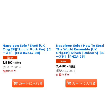
Napoleon Solo / Shot! [UK
Napoleon Solo / How To Steal
Orig.EP][12inch | Pork Pie]【ユ
The World Ensemble [UK
ーズド】
[
EFA 04234-08
]
Orig.EP][12inch | Unicorn]【ユ
ーズド】
[
PHZA-29
]
1,980
.-
(税別)
2,480
.-
(税別)
(
税込
:
2,178
)
.-
(
税込
:
2,728
)
在庫わずか
.-
在庫わずか
カートに入れる
カートに入れる