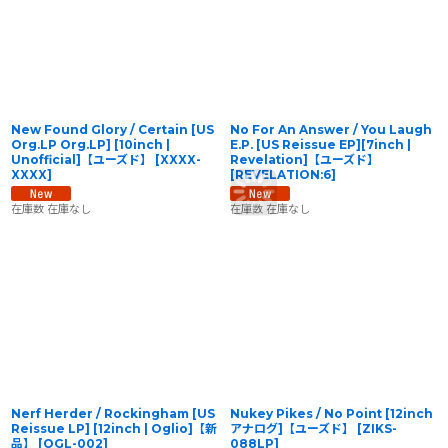
New Found Glory / Certain [US
No For An Answer / You Laugh
Org.LP Org.LP] [10inch |
E.P. [US Reissue EP][7inch |
Unofficial]【ユーズド】
[
XXXX-
Revelation]【ユーズド】
XXXX
]
[
REVELATION:6
]
在庫数 在庫なし
在庫数 在庫なし
Nerf Herder / Rockingham [US
Nukey Pikes / No Point [12inch
Reissue LP] [12inch | Oglio]【新
アナログ]【ユーズド】
[
ZIKS-
品】
[
OGL-002
]
088LP
]