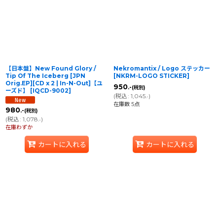
並び順
:
絞り込む
【日本盤】New Found Glory /
Nekromantix / Logo ステッカー
Tip Of The Iceberg [JPN
[
NKRM-LOGO STICKER
]
Orig.EP][CD x 2 | In-N-Out]【ユ
950
.-
(税別)
ーズド】
[
IQCD-9002
]
(
税込
:
1,045
)
.-
在庫数 5点
980
.-
(税別)
(
税込
:
1,078
)
.-
在庫わずか
カートに入れる
カートに入れる