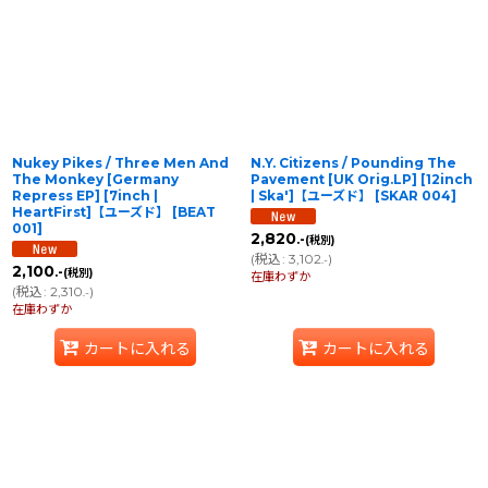
Nukey Pikes / Three Men And
N.Y. Citizens / Pounding The
The Monkey [Germany
Pavement [UK Orig.LP] [12inch
Repress EP] [7inch |
| Ska']【ユーズド】
[
SKAR 004
]
HeartFirst]【ユーズド】
[
BEAT
001
]
2,820
.-
(税別)
(
税込
:
3,102
)
.-
2,100
.-
(税別)
在庫わずか
(
税込
:
2,310
)
.-
在庫わずか
カートに入れる
カートに入れる