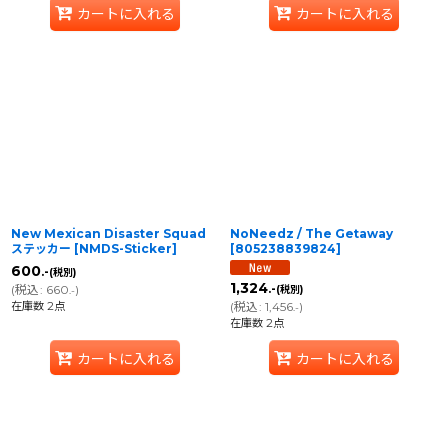
カートに入れる
カートに入れる
New Mexican Disaster Squad
NoNeedz / The Getaway
ステッカー
[
NMDS-Sticker
]
[
805238839824
]
600
.-
(税別)
1,324
(
税込
:
660
)
.-
(税別)
.-
在庫数 2点
(
税込
:
1,456
)
.-
在庫数 2点
カートに入れる
カートに入れる