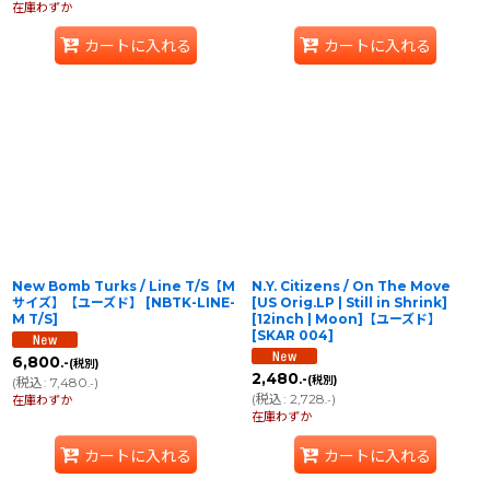
在庫わずか
カートに入れる
カートに入れる
New Bomb Turks / Line T/S【M
N.Y. Citizens / On The Move
サイズ】【ユーズド】
[
NBTK-LINE-
[US Orig.LP | Still in Shrink]
M T/S
]
[12inch | Moon]【ユーズド】
[
SKAR 004
]
6,800
.-
(税別)
2,480
.-
(税別)
(
税込
:
7,480
)
.-
(
税込
:
2,728
)
在庫わずか
.-
在庫わずか
カートに入れる
カートに入れる