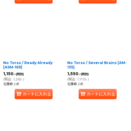
No Torso / Ready Already
No Torso / Several Brains
[
AM-
[
ASM-169
]
135
]
1,150
1,550
.-
.-
(税別)
(税別)
(
税込
:
1,265
)
(
税込
:
1,705
)
.-
.-
在庫数 2点
在庫数 2点
カートに入れる
カートに入れる