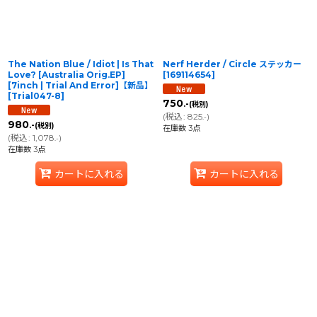
The Nation Blue / Idiot | Is That
Nerf Herder / Circle ステッカー
Love? [Australia Orig.EP]
[
169114654
]
[7inch | Trial And Error]【新品】
[
Trial047-8
]
750
.-
(税別)
(
税込
:
825
)
.-
980
.-
(税別)
在庫数 3点
(
税込
:
1,078
)
.-
在庫数 3点
カートに入れる
カートに入れる