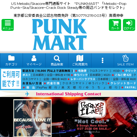
US Melodic/Skacore専門通販サイト "PUNKMART" 「Melodic~Pop
Punk~Ska/Skacore~Crack Rock Steady等の周辺バンドをセレクト」
東京都公安委員会公認古物商免許（第307792119003号）髙橋伸幸
メニュー
カート
ログイン
カテゴリ
マイページ
商品検索
ご利用案内
SALE ITEM