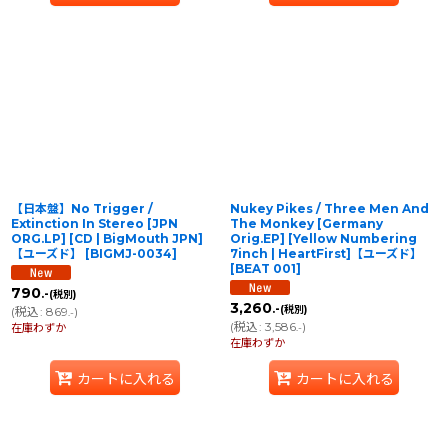
【日本盤】No Trigger /
Nukey Pikes / Three Men And
Extinction In Stereo [JPN
The Monkey [Germany
ORG.LP] [CD | BigMouth JPN]
Orig.EP] [Yellow Numbering
【ユーズド】
[
BIGMJ-0034
]
7inch | HeartFirst]【ユーズド】
[
BEAT 001
]
790
.-
(税別)
3,260
.-
(税別)
(
税込
:
869
)
.-
(
税込
:
3,586
)
在庫わずか
.-
在庫わずか
カートに入れる
カートに入れる