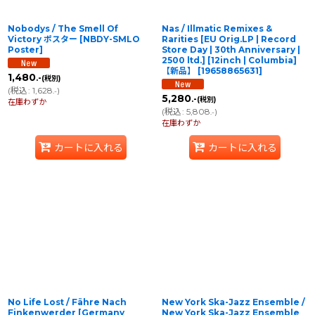
Nobodys / The Smell Of
Nas / Illmatic Remixes &
Victory ポスター
[
NBDY-SMLO
Rarities [EU Orig.LP | Record
Poster
]
Store Day | 30th Anniversary |
2500 ltd.] [12inch | Columbia]
【新品】
[
19658865631
]
1,480
.-
(税別)
(
税込
:
1,628
)
.-
5,280
.-
(税別)
在庫わずか
(
税込
:
5,808
)
.-
在庫わずか
カートに入れる
カートに入れる
No Life Lost / Fähre Nach
New York Ska-Jazz Ensemble /
Finkenwerder [Germany
New York Ska-Jazz Ensemble