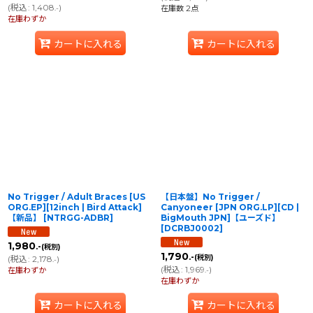
(
税込
:
1,408
)
.-
在庫数 2点
在庫わずか
カートに入れる
カートに入れる
No Trigger / Adult Braces [US
【日本盤】No Trigger /
ORG.EP][12inch | Bird Attack]
Canyoneer [JPN ORG.LP][CD |
【新品】
[
NTRGG-ADBR
]
BigMouth JPN]【ユーズド】
[
DCRBJ0002
]
1,980
.-
(税別)
1,790
.-
(税別)
(
税込
:
2,178
)
.-
(
税込
:
1,969
)
在庫わずか
.-
在庫わずか
カートに入れる
カートに入れる