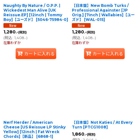
Naughty By Nature / O.P.P. |
【日本盤】New Bomb Turks /
Wickedest Man Alive [UK
Professional Againster [JP
Reissue.EP] [12inch | Tommy
Orig.] [7inch | Wallabies]【ユー
Boy]【ユーズド】
[
5046-75984-0
]
ズド】
[
WAL-015
]
1,280
1,280
.-
.-
(税別)
(税別)
(
税込
:
1,408
)
(
税込
:
1,408
)
.-
.-
在庫わずか
在庫わずか
カートに入れる
カートに入れる
Nerf Herder / American
【日本盤】Not Katies / At Every
Cheese [US Reissue LP Stinky
Turn
[
PTCG1008
]
Yellow] [12inch | Fat Wreck
1,860
.-
(税別)
Chords]【新品】
[
6868-1
]
(
税込
:
2,046
)