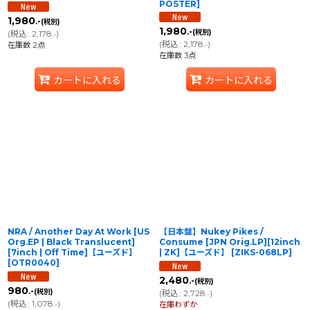
POSTER
]
1,980
.-
(税別)
1,980
.-
(税別)
(
税込
:
2,178
)
.-
(
税込
:
2,178
)
在庫数 2点
.-
在庫数 3点
カートに入れる
カートに入れる
NRA / Another Day At Work [US
【日本盤】Nukey Pikes /
Org.EP | Black Translucent]
Consume [JPN Orig.LP][12inch
[7inch | Off Time]【ユーズド】
| ZK]【ユーズド】
[
ZIKS-068LP
]
[
OTR0040
]
2,480
.-
(税別)
980
.-
(税別)
(
税込
:
2,728
)
.-
(
税込
:
1,078
)
.-
在庫わずか