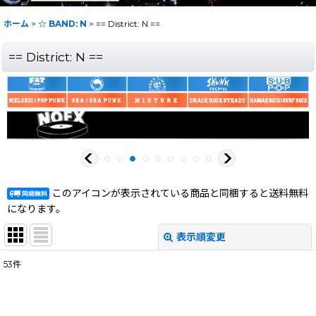
ホーム
>
☆ BAND: N
>
== District: N ==
== District: N ==
このアイコンが表示されている商品と同梱すると送料無料
になります。
表示順変更
閉じる
53
件
表示数
:
在庫あり