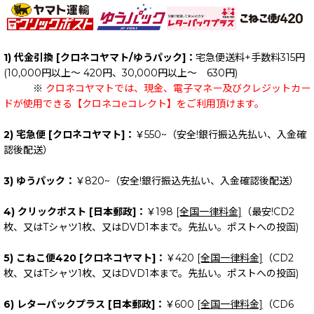
1) 代金引換 [クロネコヤマト/ゆうパック]：
宅急便送料+手数料315円
(10,000円以上～ 420円、30,000円以上～ 630円)
※
クロネコヤマトでは、現金、電子マネー及びクレジットカー
ドが使用できる【クロネコeコレクト】をご利用頂けます。
2) 宅急便 [クロネコヤマト]：
￥550~（安全!銀行振込先払い、入金確
認後配送）
3) ゆうパック：
￥820~（安全!銀行振込先払い、入金確認後配送）
4) クリックポスト [日本郵政]：
￥198
[全国一律料金]
（最安!CD2
枚、又はTシャツ1枚、又はDVD1本まで。先払い。ポストへの投函)
5) こねこ便420 [クロネコヤマト]：
￥420
[全国一律料金]
（CD2
枚、又はTシャツ1枚、又はDVD1本まで。先払い。ポストへの投函)
6) レターパックプラス [日本郵政]：
￥600
[全国一律料金]
（CD6