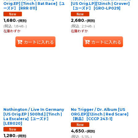
Orig.EP] [7inch | Rat Race]【ユ
[US Orig.LP][12inch | Grover]
ーズド】
[
RRR 011
]
【ユーズド】
[
GRO-LP029
]
1,680
2,680
.-
.-
(税別)
(税別)
(
税込
:
1,848
)
(
税込
:
2,948
)
.-
.-
在庫わずか
在庫わずか
カートに入れる
カートに入れる
Nothington / Live In Germany
No Trigger / Dr. Album [US
[US Orig.EP | 500ltd.] [7inch |
ORG.EP][12inch | Red Scare]
La Escalera]【ユーズド】
【新品】
[
CCCP 243-1
]
[
LER020
]
4,650
.-
(税別)
1,280
.-
(税別)
(
税込
:
5,115
)
.-